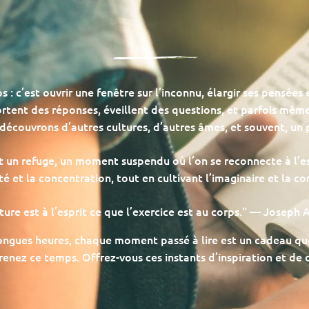
s : c’est ouvrir une fenêtre sur l’inconnu, élargir ses pensées e
tent des réponses, éveillent des questions, et parfois même 
 découvrons d’autres cultures, d’autres âmes, et souvent, u
t un refuge, un moment suspendu où l’on se reconnecte à l’ess
ité et la concentration, tout en cultivant l’imaginaire et la c
ture est à l’esprit ce que l’exercice est au corps." — Joseph
ongues heures, chaque moment passé à lire est un cadeau que l
enez ce temps. Offrez-vous ces instants d’inspiration et de