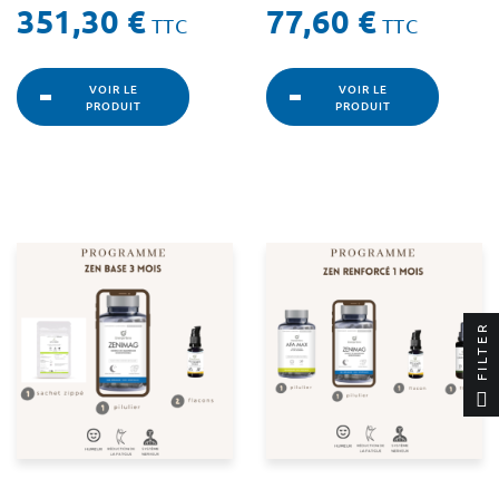
Prix
Prix
351,30 €
77,60 €
TTC
TTC
VOIR LE
VOIR LE
PRODUIT
PRODUIT
FILTER