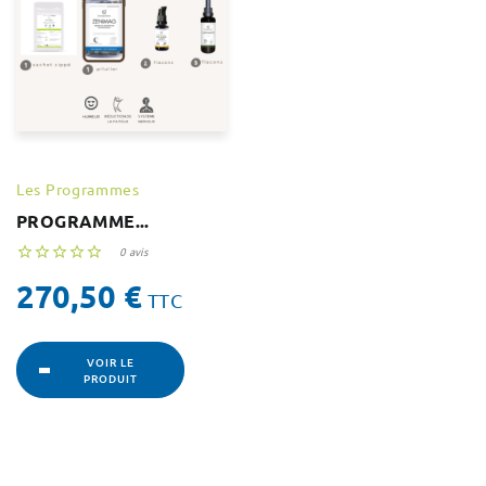
Les Programmes
PROGRAMME...





0 avis
Prix
270,50 €
TTC
VOIR LE
PRODUIT