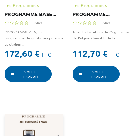
Les Programmes
Les Programmes
PROGRAMME BASE...
PROGRAMME...





0 avis





0 avis
PROGRAMME ZEN, un
Tous les bienfaits du Magnésium,
programme du quotidien pour un
de l'algue Klamath, de la...
quotidien...
Prix
Prix
172,60 €
112,70 €
TTC
TTC
VOIR LE
VOIR LE
PRODUIT
PRODUIT