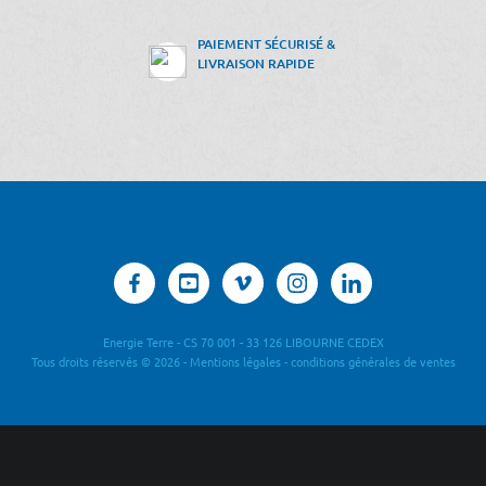
PAIEMENT SÉCURISÉ &
LIVRAISON RAPIDE
Energie Terre - CS 70 001 - 33 126 LIBOURNE CEDEX
Tous droits réservés © 2026 -
Mentions légales
-
conditions générales de ventes