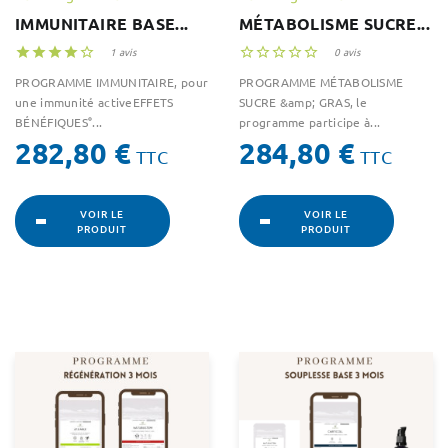
IMMUNITAIRE BASE...
MÉTABOLISME SUCRE...





1 avis





0 avis
PROGRAMME IMMUNITAIRE, pour
PROGRAMME MÉTABOLISME
une immunité activeEFFETS
SUCRE &amp; GRAS, le
BÉNÉFIQUES°...
programme participe à...
Prix
Prix
282,80 €
284,80 €
TTC
TTC
VOIR LE
VOIR LE
PRODUIT
PRODUIT