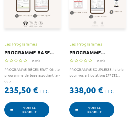
Les Programmes
Les Programmes
PROGRAMME BASE...
PROGRAMME...





0 avis





0 avis
PROGRAMME RÉGÉNÉRATION, le
PROGRAMME SOUPLESSE, le trio
programme de base associant le «
pour vos articulationsEFFETS...
duo...
Prix
Prix
235,50 €
338,00 €
TTC
TTC
VOIR LE
VOIR LE
PRODUIT
PRODUIT