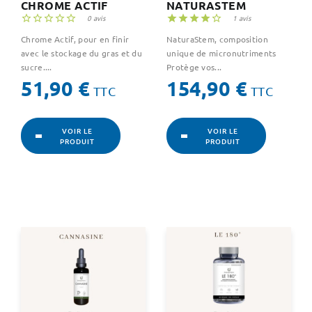
CHROME ACTIF
NATURASTEM





0 avis





1 avis
Chrome Actif, pour en finir
NaturaStem, composition
avec le stockage du gras et du
unique de micronutriments
sucre....
Protège vos...
Prix
Prix
51,90 €
154,90 €
TTC
TTC
VOIR LE
VOIR LE
PRODUIT
PRODUIT