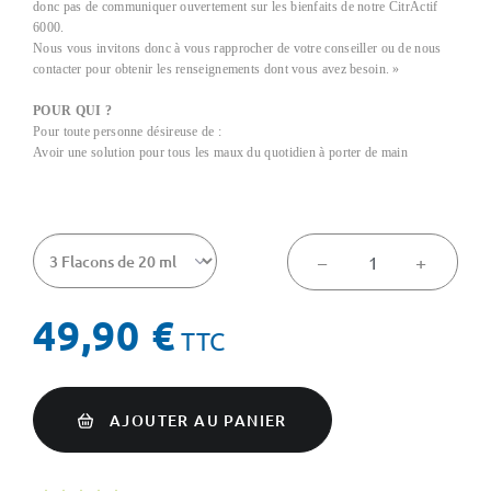
donc pas de communiquer ouvertement sur les bienfaits de notre CitrActif
6000.
Nous vous invitons donc à vous rapprocher de votre conseiller ou de nous
contacter pour obtenir les renseignements dont vous avez besoin. »
POUR QUI ?
Pour toute personne désireuse de :
Avoir une solution pour tous les maux du quotidien à porter de main
−
+
49,90 €
TTC
AJOUTER AU PANIER