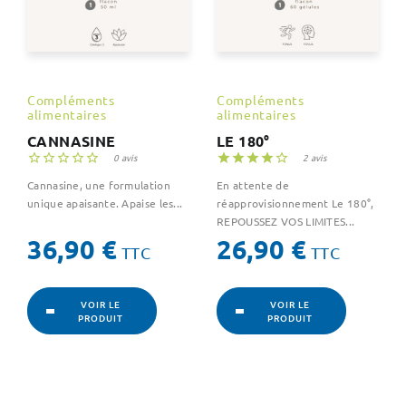
Compléments
Compléments
alimentaires
alimentaires
CANNASINE
LE 180°





0 avis





2 avis
Cannasine, une formulation
En attente de
unique apaisante. Apaise les...
réapprovisionnement Le 180°,
REPOUSSEZ VOS LIMITES...
Prix
Prix
36,90 €
26,90 €
TTC
TTC
VOIR LE
VOIR LE
PRODUIT
PRODUIT