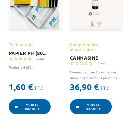
Technologie
Compléments
alimentaires
PAPIER PH (80...
CANNASINE





0 avis





0 avis
Papier pH (80...
Cannasine, une formulation
unique apaisante. Apaise les...
Prix
Prix
1,60 €
36,90 €
TTC
TTC
VOIR LE
VOIR LE
PRODUIT
PRODUIT