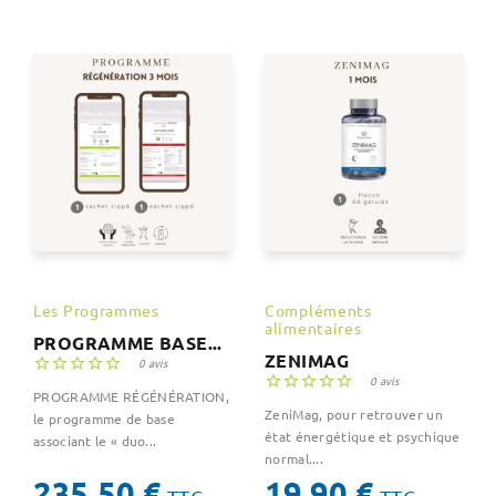
Les Programmes
Compléments
alimentaires
PROGRAMME BASE...
ZENIMAG





0 avis





0 avis
PROGRAMME RÉGÉNÉRATION,
ZeniMag, pour retrouver un
le programme de base
état énergétique et psychique
associant le « duo...
normal....
Prix
Prix
235,50 €
19,90 €