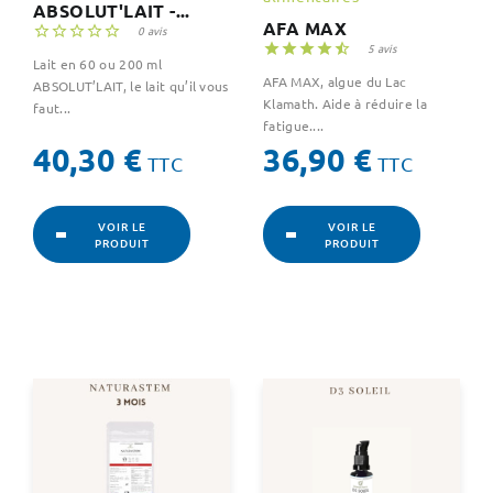
ABSOLUT'LAIT -...
AFA MAX





0 avis





5 avis
Lait en 60 ou 200 ml
AFA MAX, algue du Lac
ABSOLUT’LAIT, le lait qu’il vous
Klamath. Aide à réduire la
faut...
fatigue....
Prix
Prix
40,30 €
36,90 €
TTC
TTC
VOIR LE
VOIR LE
PRODUIT
PRODUIT