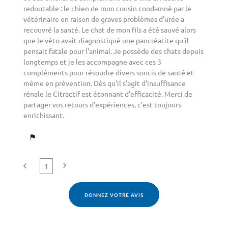
redoutable : le chien de mon cousin condamné par le
vétérinaire en raison de graves problèmes d'urée a
recouvré la santé. Le chat de mon fils a été sauvé alors
que le véto avait diagnostiqué une pancréatite qu'il
pensait fatale pour l'animal. Je possède des chats depuis
longtemps et je les accompagne avec ces 3
compléments pour résoudre divers soucis de santé et
même en prévention. Dès qu'il s'agit d'insuffisance
rénale le Citractif est étonnant d'efficacité. Merci de
partager vos retours d’expériences, c’est toujours
enrichissant.
flag
chevron_right
chevron_left
1
DONNEZ VOTRE AVIS