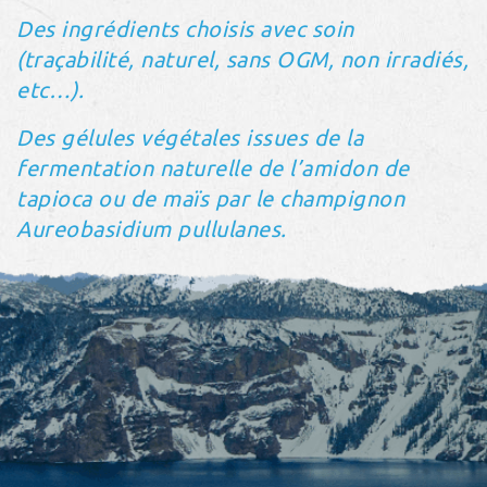
Des ingrédients choisis avec soin
(traçabilité, naturel, sans OGM, non irradiés,
etc…).
Des gélules végétales issues de la
fermentation naturelle de l’amidon de
tapioca ou de maïs par le champignon
Aureobasidium pullulanes.