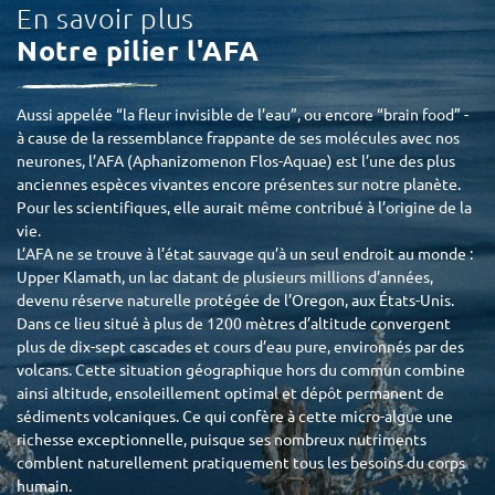
En savoir plus
Notre pilier l'AFA
Aussi appelée “la fleur invisible de l’eau”, ou encore “brain food” -
à cause de la ressemblance frappante de ses molécules avec nos
neurones, l’AFA (Aphanizomenon Flos-Aquae) est l’une des plus
anciennes espèces vivantes encore présentes sur notre planète.
Pour les scientifiques, elle aurait même contribué à l’origine de la
vie.
L’AFA ne se trouve à l’état sauvage qu’à un seul endroit au monde :
Upper Klamath, un lac datant de plusieurs millions d’années,
devenu réserve naturelle protégée de l’Oregon, aux États-Unis.
Dans ce lieu situé à plus de 1200 mètres d’altitude convergent
plus de dix-sept cascades et cours d’eau pure, environnés par des
volcans. Cette situation géographique hors du commun combine
ainsi altitude, ensoleillement optimal et dépôt permanent de
sédiments volcaniques. Ce qui confère à cette micro-algue une
richesse exceptionnelle, puisque ses nombreux nutriments
comblent naturellement pratiquement tous les besoins du corps
humain.