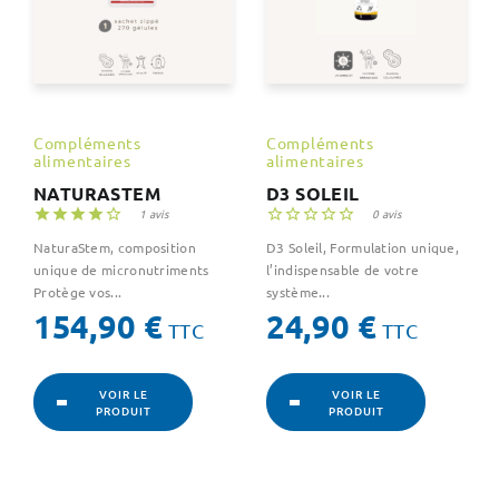
Compléments
Compléments
alimentaires
alimentaires
NATURASTEM
D3 SOLEIL





1 avis





0 avis
NaturaStem, composition
D3 Soleil, Formulation unique,
unique de micronutriments
l’indispensable de votre
Protège vos...
système...
Prix
Prix
154,90 €
24,90 €
TTC
TTC
VOIR LE
VOIR LE
PRODUIT
PRODUIT