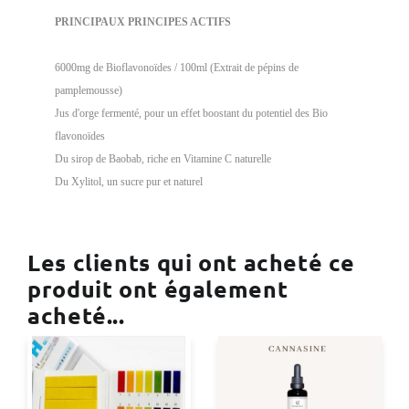
PRINCIPAUX PRINCIPES ACTIFS
6000mg de Bioflavonoïdes / 100ml (Extrait de pépins de
pamplemousse)
Jus d'orge fermenté, pour un effet boostant du potentiel des Bio
flavonoïdes
Du sirop de Baobab, riche en Vitamine C naturelle
Du Xylitol, un sucre pur et naturel
Les clients qui ont acheté ce
produit ont également
acheté...