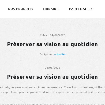
NOS PRODUITS
LIBRAIRIE
PARTENAIRES
Publié : 04/06/2026
Préserver sa vision au quotidien
Catégories :
Actualités
NOTRE HISTOIRE
NOS VALEURS / NOS ENGAGEM
04/06/2026
Préserver sa vision au quotidien
ctuels, les yeux sont sollicités en permanence. Travail sur ordinateur, utilisa
 occupent une place importante dans notre quotidien et peuvent parfois entr
es simples permet pourtant de mieux préserver le confort des yeux au fil de 