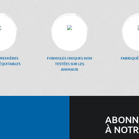
PREMIÈRES
FORMULES UNIQUES NON
FABRIQUÉ
ÉQUITABLES
TESTÉES SUR LES
ANIMAUX
ABONN
À NOTR